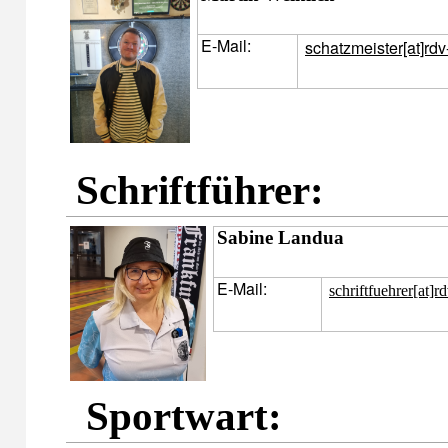
E-Mail:
schatzmeister[at]rdv
Schriftführer:
Sabine Landua
E-Mail:
schriftfuehrer[at]r
Sportwart: