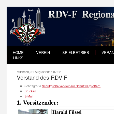
HOME
VEREIN
SPIELBETRIEB
VERAN
LINKS
Mittwoch, 31 August 2016 07:22
Vorstand des RDV-F
Schriftgröße
Schriftgröße verkleinern
Schrift vergrößern
Drucken
E-Mail
1.
Vorsi
tzender:
Harald Füssel