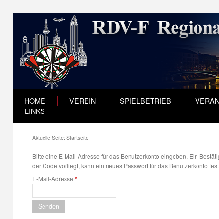
HOME
VEREIN
SPIELBETRIEB
VERAN
LINKS
Aktuelle Seite:
Startseite
Bitte eine E-Mail-Adresse für das Benutzerkonto eingeben. Ein Bestät
der Code vorliegt, kann ein neues Passwort für das Benutzerkonto fes
E-Mail-Adresse
*
Senden