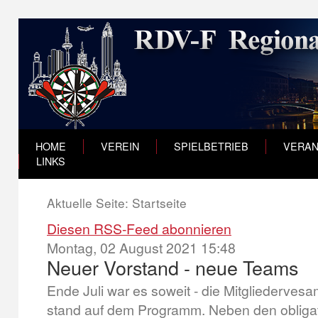
HOME
VEREIN
SPIELBETRIEB
VERAN
LINKS
Aktuelle Seite:
Startseite
Diesen RSS-Feed abonnieren
Montag, 02 August 2021 15:48
Neuer Vorstand - neue Teams
Ende Juli war es soweit - die Mitgliederve
stand auf dem Programm. Neben den obligat